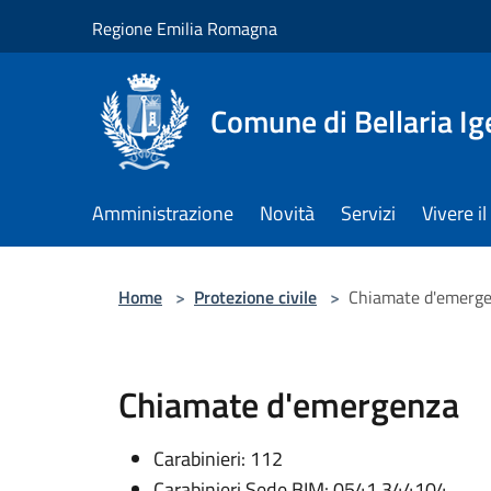
Salta al contenuto principale
Regione Emilia Romagna
Comune di Bellaria I
Amministrazione
Novità
Servizi
Vivere 
Home
>
Protezione civile
>
Chiamate d'emerg
Chiamate d'emergenza
Carabinieri: 112
Carabinieri Sede BIM: 0541.344104