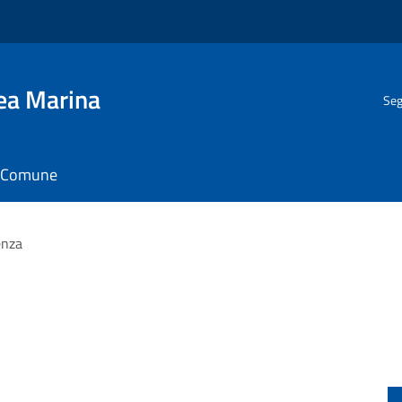
gea Marina
Seg
il Comune
enza