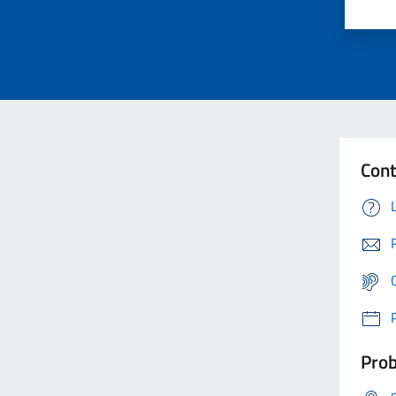
Cont
Prob