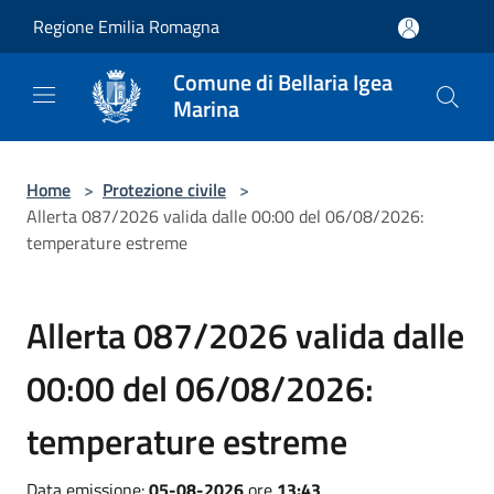
Salta al contenuto principale
Regione Emilia Romagna
Comune di Bellaria Igea
Marina
Home
>
Protezione civile
>
Allerta 087/2026 valida dalle 00:00 del 06/08/2026:
temperature estreme
Allerta 087/2026 valida dalle
00:00 del 06/08/2026:
temperature estreme
Data emissione:
05-08-2026
ore
13:43