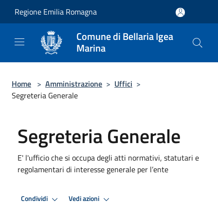
Salta al contenuto principale
Regione Emilia Romagna
Comune di Bellaria Igea
Marina
Home
>
Amministrazione
>
Uffici
>
Segreteria Generale
Segreteria Generale
E' l'ufficio che si occupa degli atti normativi, statutari e
regolamentari di interesse generale per l’ente
Condividi
Vedi azioni