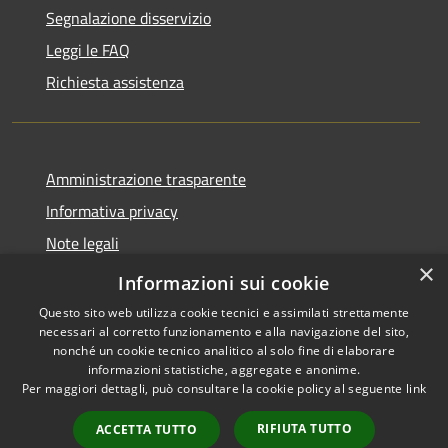
Segnalazione disservizio
Leggi le FAQ
Richiesta assistenza
Amministrazione trasparente
Informativa privacy
Note legali
×
Dichiarazione di accessibilità
Informazioni sui cookie
Questo sito web utilizza cookie tecnici e assimilati strettamente
necessari al corretto funzionamento e alla navigazione del sito,
nonché un cookie tecnico analitico al solo fine di elaborare
informazioni statistiche, aggregate e anonime.
RSS
Copyright © 2026 • Comune di
Per maggiori dettagli, può consultare la cookie policy al seguente
link
Accessibilità
Bellaria Igea Marina • Powered
Privacy
Municipium
Accesso
by
•
RIFIUTA TUTTO
ACCETTA TUTTO
Cookie