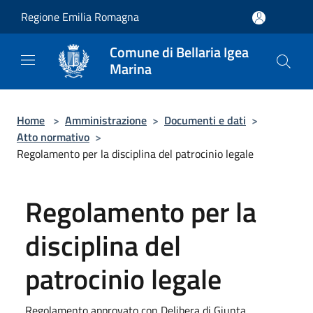
Salta al contenuto principale
Regione Emilia Romagna
Comune di Bellaria Igea
Marina
Home
>
Amministrazione
>
Documenti e dati
>
Atto normativo
>
Regolamento per la disciplina del patrocinio legale
Regolamento per la
disciplina del
patrocinio legale
Regolamento approvato con Delibera di Giunta