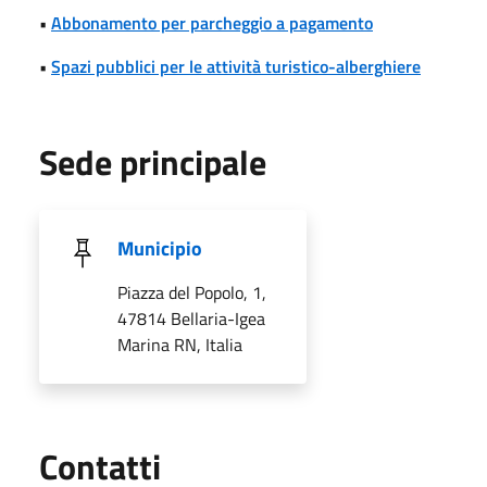
•
Abbonamento per parcheggio a pagamento
•
Spazi pubblici per le attività turistico-alberghiere
Sede principale
Municipio
Piazza del Popolo, 1,
47814 Bellaria-Igea
Marina RN, Italia
Utili
Contatti