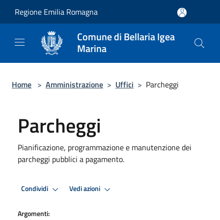
Salta al contenuto principale
Regione Emilia Romagna
Comune di Bellaria Igea
Marina
Home
>
Amministrazione
>
Uffici
>
Parcheggi
Parcheggi
Pianificazione, programmazione e manutenzione dei
parcheggi pubblici a pagamento.
Condividi
Vedi azioni
Argomenti: