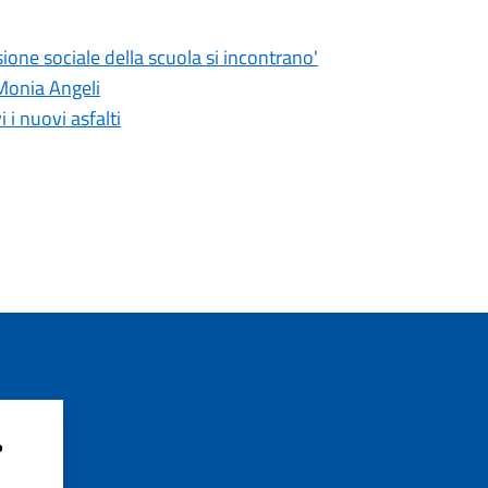
ione sociale della scuola si incontrano'
 Monia Angeli
 i nuovi asfalti
?