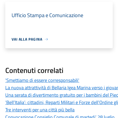
Ufficio Stampa e Comunicazione
VAI ALLA PAGINA
Contenuti correlati
'Smettiamo di essere corresponsabili'
La nuova attrattività di Bellaria Igea Marina verso i giova
Una serata di divertimento gratuito per i bambini del Pied
‘Bell’Italia’: cittadini, Reparti Militari e Forze dell’Ordine gl
Tre interventi per una città più bella
Convocazione Consiglio Comunale di martedi’ 28 luglio