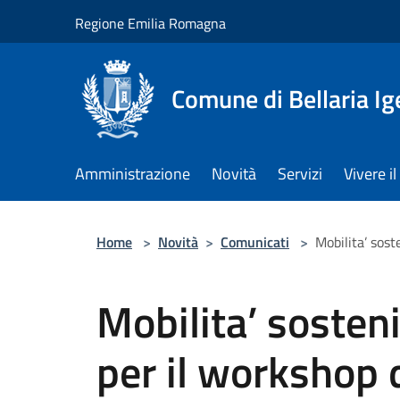
Salta al contenuto principale
Regione Emilia Romagna
Comune di Bellaria I
Amministrazione
Novità
Servizi
Vivere 
Home
>
Novità
>
Comunicati
>
Mobilita’ sost
Mobilita’ sostenib
per il workshop 