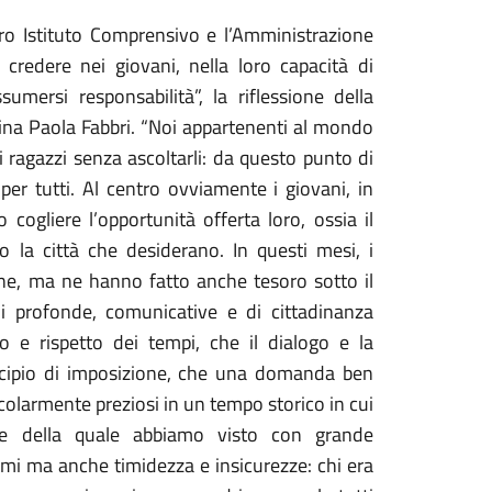
tro Istituto Comprensivo e l’Amministrazione
credere nei giovani, nella loro capacità di
sumersi responsabilità
”, la riflessione della
ina Paola Fabbri. “
Noi appartenenti al mondo
di ragazzi senza ascoltarli: da questo punto di
er tutti. Al centro ovviamente i giovani, in
cogliere l’opportunità offerta loro, ossia il
mo la città che desiderano. In questi mesi, i
one, ma ne hanno fatto anche tesoro sotto il
i profonde,
comunicativ
e e di cittadinanza
o e rispetto dei tempi, che il dialogo e la
ncipio di imposizione, che una domanda ben
ticolarmente preziosi in un tempo storico in cui
me della quale abbiamo visto con grande
ismi ma anche timidezza e insicurezze:
chi era