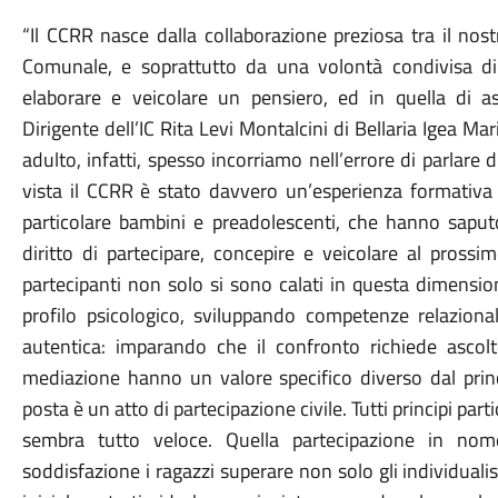
“
Il CCRR nasce dalla collaborazione preziosa tra il nos
Comunale, e soprattutto da una volontà condivisa di 
elaborare e veicolare un pensiero, ed in quella di as
Dirigente dell’IC Rita Levi Montalcini di Bellaria Igea Mar
adulto, infatti, spesso incorriamo nell’errore di parlare 
vista il CCRR è stato davvero un’esperienza formativa p
particolare bambini e preadolescenti, che hanno saputo 
diritto di partecipare, concepire e veicolare al prossi
partecipanti non solo si sono calati in questa dimensi
profilo psicologico,
sviluppando competenze relazional
autentica
: imparando che il confronto richiede ascolt
mediazione hanno un valore specifico diverso dal pri
posta è un atto di partecipazione civile.
Tutti principi par
sembra tutto veloce.
Quella partecipazione in no
soddisfazione i ragazzi superare non solo gli individual