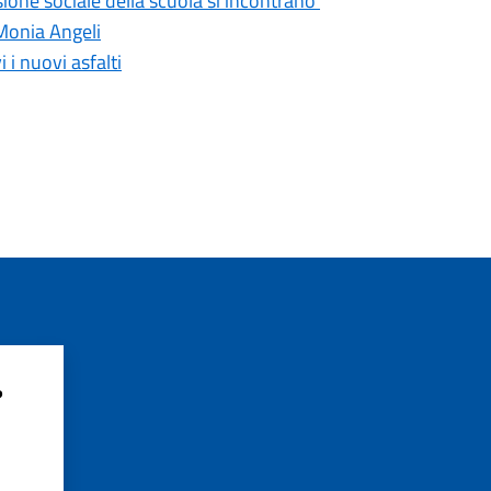
ione sociale della scuola si incontrano'
 Monia Angeli
 i nuovi asfalti
?