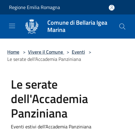
Salta al contenuto principale
Regione Emilia Romagna
Comune di Bellaria Igea
Marina
Home
>
Vivere il Comune
>
Eventi
>
Le serate dell'Accademia Panziniana
Le serate
dell'Accademia
Panziniana
Eventi estivi dell'Accademia Panziniana