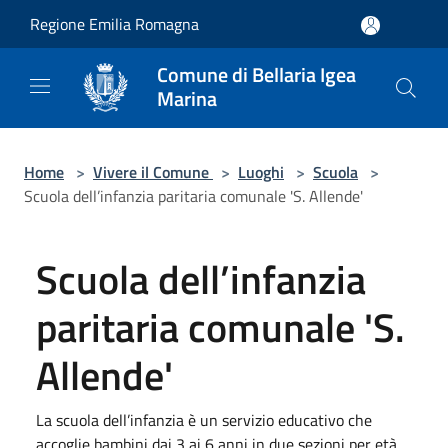
Salta al contenuto principale
Regione Emilia Romagna
Comune di Bellaria Igea
Marina
Home
>
Vivere il Comune
>
Luoghi
>
Scuola
>
Scuola dell’infanzia paritaria comunale 'S. Allende'
Scuola dell’infanzia
paritaria comunale 'S.
Allende'
La scuola dell’infanzia è un servizio educativo che
accoglie bambini dai 3 ai 6 anni in due sezioni per età