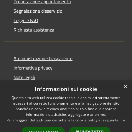
Prenotazione appuntamento
Segnalazione disservizio
Leggi le FAQ
Richiesta assistenza
Amministrazione trasparente
Informativa privacy
Note legali
×
Dichiarazione di accessibilità
Informazioni sui cookie
Questo sito web utilizza cookie tecnici e assimilati strettamente
necessari al corretto funzionamento e alla navigazione del sito,
nonché un cookie tecnico analitico al solo fine di elaborare
informazioni statistiche, aggregate e anonime.
RSS
Copyright © 2026 • Comune di
Per maggiori dettagli, può consultare la cookie policy al seguente
link
Accessibilità
Bellaria Igea Marina • Powered
Privacy
Municipium
Accesso
by
•
RIFIUTA TUTTO