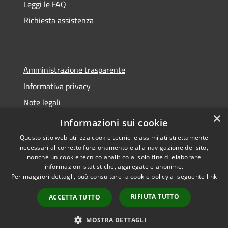
Leggi le FAQ
Richiesta assistenza
Amministrazione trasparente
Informativa privacy
Note legali
×
Dichiarazione di accessibilità
Informazioni sui cookie
Questo sito web utilizza cookie tecnici e assimilati strettamente
necessari al corretto funzionamento e alla navigazione del sito,
nonché un cookie tecnico analitico al solo fine di elaborare
informazioni statistiche, aggregate e anonime.
RSS
Copyright © 2026 • Comune di
Per maggiori dettagli, può consultare la cookie policy al seguente
link
Accessibilità
Bellaria Igea Marina • Powered
Privacy
Municipium
Accesso
by
•
RIFIUTA TUTTO
ACCETTA TUTTO
Cookie
redazione
Mappa del sito
MOSTRA DETTAGLI