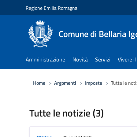
Salta al contenuto principale
Regione Emilia Romagna
Comune di Bellaria I
Amministrazione
Novità
Servizi
Vivere 
Home
>
Argomenti
>
Imposte
>
Tutte le noti
Tutte le notizie (3)