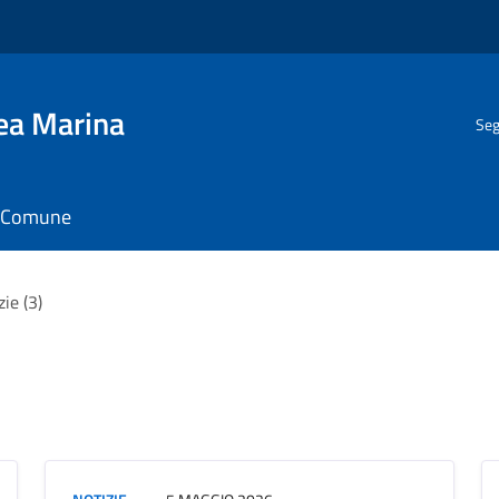
gea Marina
Seg
il Comune
zie (3)