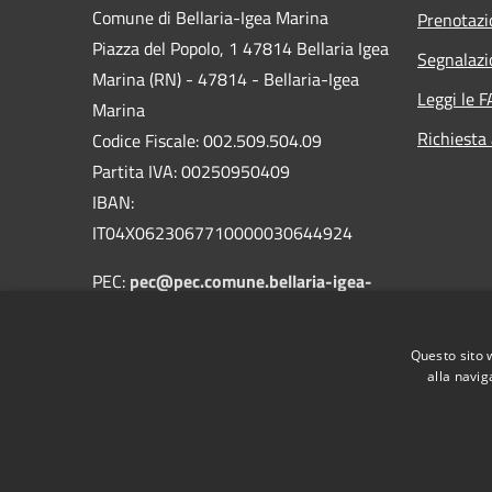
Comune di Bellaria-Igea Marina
Prenotaz
Piazza del Popolo, 1 47814 Bellaria Igea
Segnalazi
Marina (RN) - 47814 - Bellaria-Igea
Leggi le 
Marina
Richiesta
Codice Fiscale: 002.509.504.09
Partita IVA: 00250950409
IBAN:
IT04X0623067710000030644924
PEC:
pec@pec.comune.bellaria-igea-
marina.rn.it
Centralino Unico: 0541.343711
Questo sito 
alla navig
RSS
Accessibilità
Privacy
Cookie
Mappa de