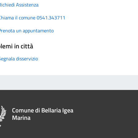
Richiedi Assistenza
Chiama il comune 0541.343711
Prenota un appuntamento
lemi in città
Segnala disservizio
Comune di Bellaria Igea
Marina