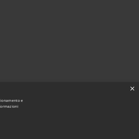
×
nzionamento e
nformazioni
Municipium
Accesso
Bellaria Igea Marina • Powered by
•