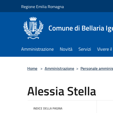
Salta al contenuto principale
Regione Emilia Romagna
Comune di Bellaria I
Amministrazione
Novità
Servizi
Vivere 
Home
>
Amministrazione
>
Personale amminis
Alessia Stella
INDICE DELLA PAGINA