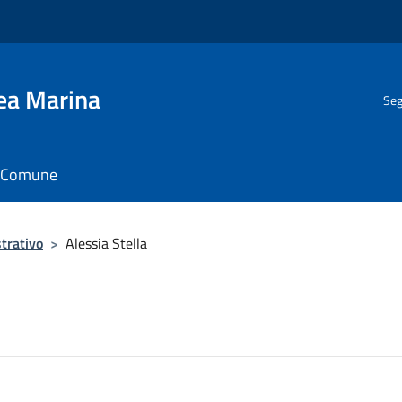
gea Marina
Seg
il Comune
trativo
>
Alessia Stella