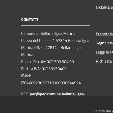
Mobilità e
CONTATTI
Comune di Bellaria-Igea Marina
Prenotaz
Piazza del Popolo, 1 47814 Bellaria Igea
Segnalazi
Marina (RN) - 47814 - Bellaria-Igea
Leggi le 
Marina
Richiesta
Codice Fiscale: 002.509.504.09
Partita IVA: 00250950409
IBAN:
IT04X0623067710000030644924
PEC:
pec@pec.comune.bellaria-igea-
marina.rn.it
Centralino Unico: 0541.343711
Questo sito 