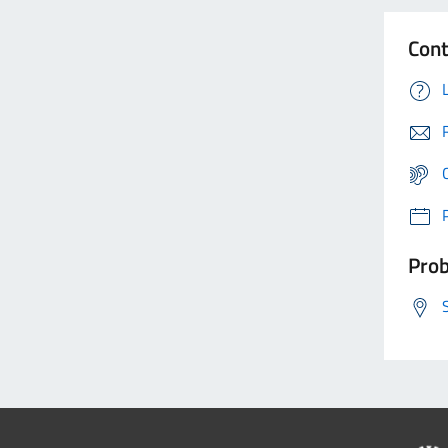
Cont
Prob