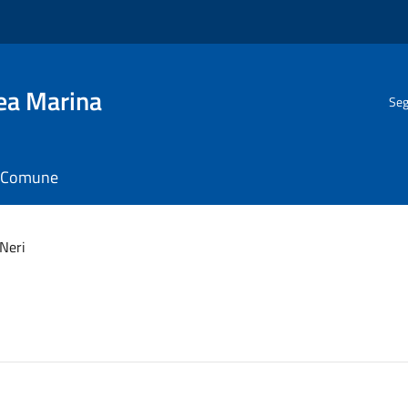
gea Marina
Seg
il Comune
Neri