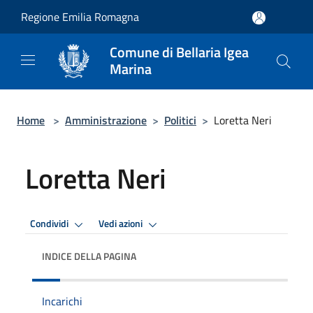
Salta al contenuto principale
Regione Emilia Romagna
Comune di Bellaria Igea
Marina
Home
>
Amministrazione
>
Politici
>
Loretta Neri
Loretta Neri
Condividi
Vedi azioni
INDICE DELLA PAGINA
Incarichi