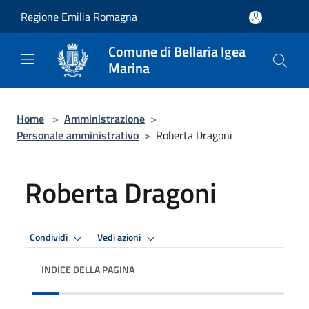
Salta al contenuto principale
Regione Emilia Romagna
Comune di Bellaria Igea
Marina
Home
>
Amministrazione
>
Personale amministrativo
>
Roberta Dragoni
Roberta Dragoni
Condividi
Vedi azioni
INDICE DELLA PAGINA