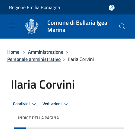
Salta al contenuto principale
Regione Emilia Romagna
Comune di Bellaria Igea
Marina
Home
>
Amministrazione
>
Personale amministrativo
>
Ilaria Corvini
Ilaria Corvini
Condividi
Vedi azioni
INDICE DELLA PAGINA