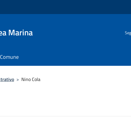
gea Marina
Seg
il Comune
trativo
>
Nino Cola