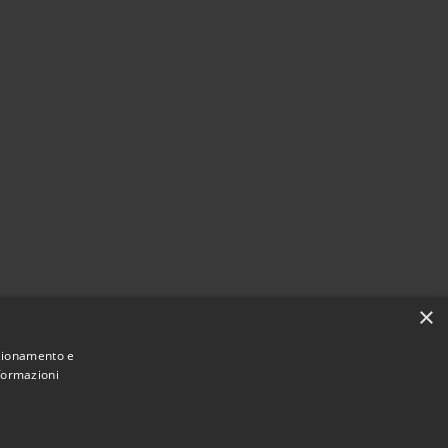
×
nzionamento e
nformazioni