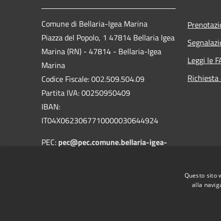
Comune di Bellaria-Igea Marina
Prenotaz
Piazza del Popolo, 1 47814 Bellaria Igea
Segnalazi
Marina (RN) - 47814 - Bellaria-Igea
Leggi le 
Marina
Richiesta
Codice Fiscale: 002.509.504.09
Partita IVA: 00250950409
IBAN:
IT04X0623067710000030644924
PEC:
pec@pec.comune.bellaria-igea-
marina.rn.it
Centralino Unico: 0541.343711
Questo sito 
alla navig