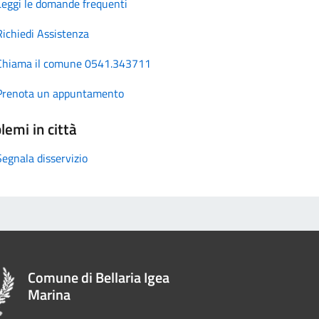
Leggi le domande frequenti
Richiedi Assistenza
Chiama il comune 0541.343711
Prenota un appuntamento
lemi in città
Segnala disservizio
Comune di Bellaria Igea
Marina