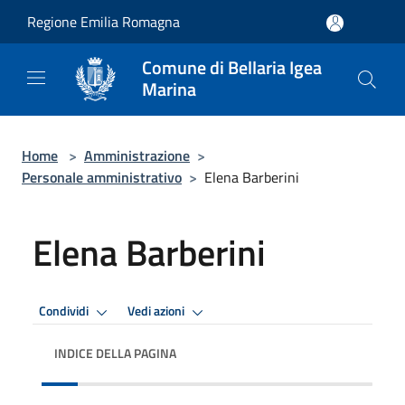
Salta al contenuto principale
Regione Emilia Romagna
Comune di Bellaria Igea
Marina
Home
>
Amministrazione
>
Personale amministrativo
>
Elena Barberini
Elena Barberini
Condividi
Vedi azioni
INDICE DELLA PAGINA