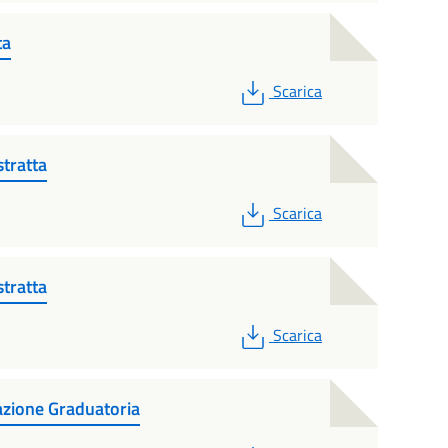
ta
PDF
Scarica
stratta
PDF
Scarica
stratta
PDF
Scarica
azione Graduatoria