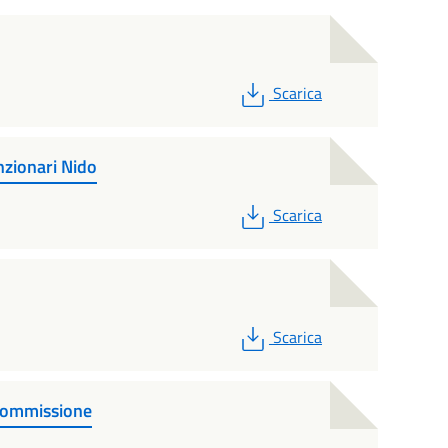
PDF
Scarica
zionari Nido
PDF
Scarica
PDF
Scarica
Commissione