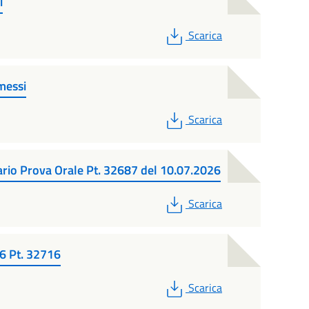
i
PDF
Scarica
messi
PDF
Scarica
ario Prova Orale Pt. 32687 del 10.07.2026
PDF
Scarica
26 Pt. 32716
PDF
Scarica