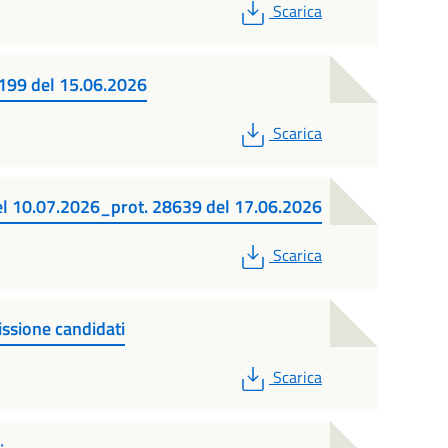
PDF
Scarica
8199 del 15.06.2026
PDF
Scarica
el 10.07.2026_prot. 28639 del 17.06.2026
PDF
Scarica
ssione candidati
PDF
Scarica