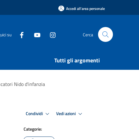
Accedi all'area personale
uici su
Cerca
Tutti gli argomenti
catori Nido d'infanzia
Condividi
Vedi azioni
Categorie: