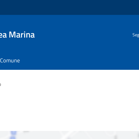
gea Marina
Seg
il Comune
o