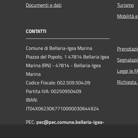
Documenti e dati
Turismo
Mobilità e
CONTATTI
Comune di Bellaria-Igea Marina
Prenotaz
Piazza del Popolo, 1 47814 Bellaria Igea
Segnalazi
Marina (RN) - 47814 - Bellaria-Igea
Leggi le 
Marina
Richiesta
Codice Fiscale: 002.509.504.09
Partita IVA: 00250950409
IBAN:
IT04X0623067710000030644924
PEC:
pec@pec.comune.bellaria-igea-
marina.rn.it