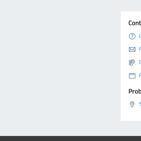
Cont
Prob