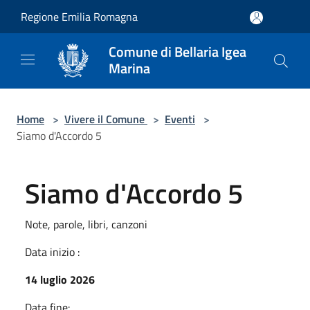
Salta al contenuto principale
Regione Emilia Romagna
Comune di Bellaria Igea
Marina
Home
>
Vivere il Comune
>
Eventi
>
Siamo d'Accordo 5
Siamo d'Accordo 5
Note, parole, libri, canzoni
Data inizio :
14 luglio 2026
Data fine: