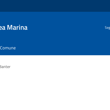
gea Marina
Seg
il Comune
Banter