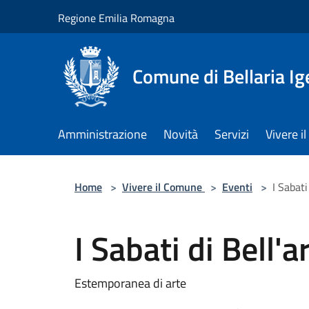
Salta al contenuto principale
Regione Emilia Romagna
Comune di Bellaria I
Amministrazione
Novità
Servizi
Vivere 
Home
>
Vivere il Comune
>
Eventi
>
I Sabati
I Sabati di Bell'a
Estemporanea di arte