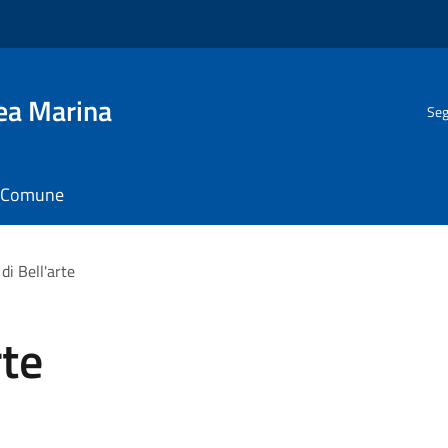
gea Marina
Seg
il Comune
 di Bell'arte
rte