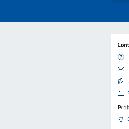
Cont
Prob