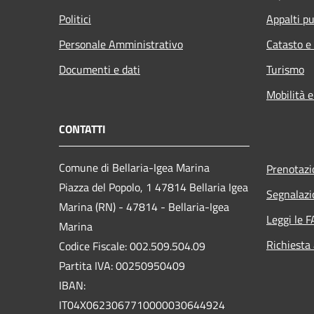
Politici
Appalti pu
Personale Amministrativo
Catasto e
Documenti e dati
Turismo
Mobilità e
CONTATTI
Comune di Bellaria-Igea Marina
Prenotaz
Piazza del Popolo, 1 47814 Bellaria Igea
Segnalazi
Marina (RN) - 47814 - Bellaria-Igea
Leggi le 
Marina
Richiesta
Codice Fiscale: 002.509.504.09
Partita IVA: 00250950409
IBAN:
IT04X0623067710000030644924