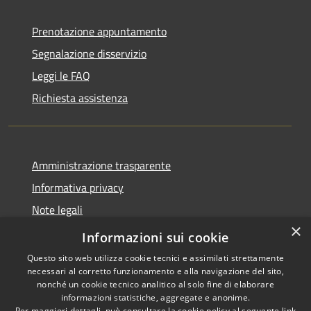
Prenotazione appuntamento
Segnalazione disservizio
Leggi le FAQ
Richiesta assistenza
Amministrazione trasparente
Informativa privacy
Note legali
×
Dichiarazione di accessibilità
Informazioni sui cookie
Questo sito web utilizza cookie tecnici e assimilati strettamente
necessari al corretto funzionamento e alla navigazione del sito,
nonché un cookie tecnico analitico al solo fine di elaborare
informazioni statistiche, aggregate e anonime.
RSS
Copyright © 2026 • Comune di
Per maggiori dettagli, può consultare la cookie policy al seguente
link