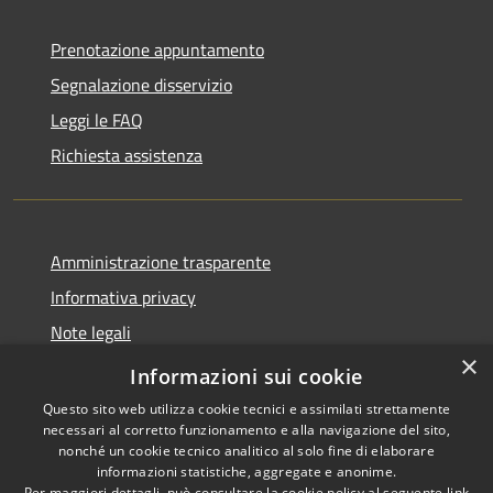
Prenotazione appuntamento
Segnalazione disservizio
Leggi le FAQ
Richiesta assistenza
Amministrazione trasparente
Informativa privacy
Note legali
×
Dichiarazione di accessibilità
Informazioni sui cookie
Questo sito web utilizza cookie tecnici e assimilati strettamente
necessari al corretto funzionamento e alla navigazione del sito,
nonché un cookie tecnico analitico al solo fine di elaborare
informazioni statistiche, aggregate e anonime.
RSS
Copyright © 2026 • Comune di
Per maggiori dettagli, può consultare la cookie policy al seguente
link