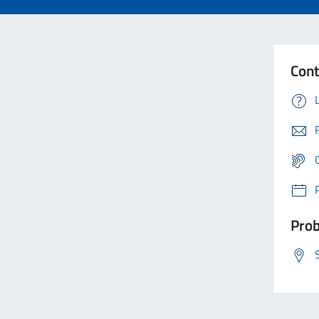
Cont
Prob