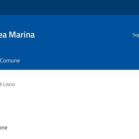
gea Marina
Seg
il Comune
i Liscio
ione