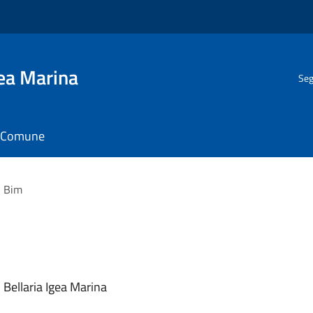
gea Marina
Seg
il Comune
n Bim
i Bellaria Igea Marina