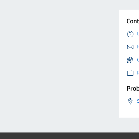
Cont
Prob