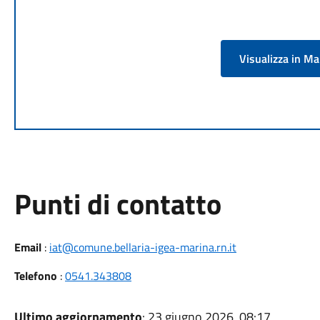
Visualizza in M
Punti di contatto
Email
:
iat@comune.bellaria-igea-marina.rn.it
Telefono
:
0541.343808
Ultimo aggiornamento
: 23 giugno 2026, 08:17