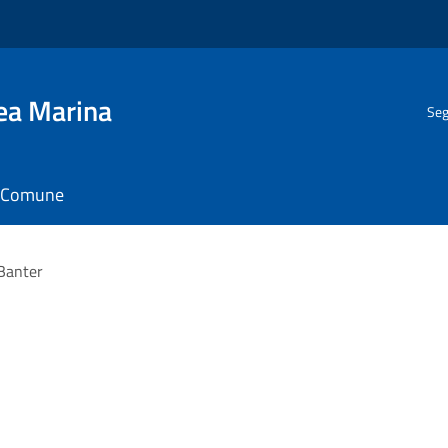
gea Marina
Seg
il Comune
Banter