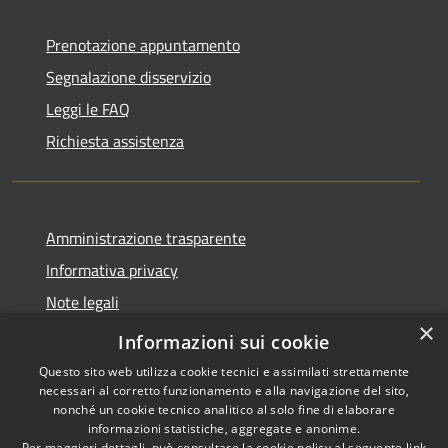
Prenotazione appuntamento
Segnalazione disservizio
Leggi le FAQ
Richiesta assistenza
Amministrazione trasparente
Informativa privacy
Note legali
×
Dichiarazione di accessibilità
Informazioni sui cookie
Questo sito web utilizza cookie tecnici e assimilati strettamente
necessari al corretto funzionamento e alla navigazione del sito,
nonché un cookie tecnico analitico al solo fine di elaborare
informazioni statistiche, aggregate e anonime.
RSS
Copyright © 2026 • Comune di
Per maggiori dettagli, può consultare la cookie policy al seguente
link