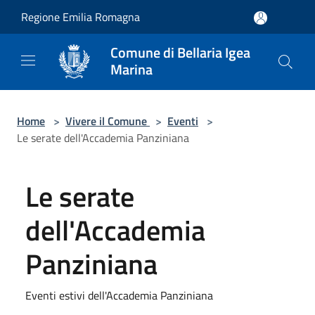
Salta al contenuto principale
Regione Emilia Romagna
Comune di Bellaria Igea
Marina
Home
>
Vivere il Comune
>
Eventi
>
Le serate dell'Accademia Panziniana
Le serate
dell'Accademia
Panziniana
Eventi estivi dell'Accademia Panziniana