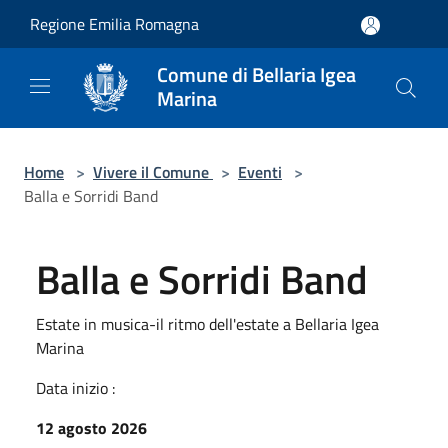
Salta al contenuto principale
Regione Emilia Romagna
Comune di Bellaria Igea
Marina
Home
>
Vivere il Comune
>
Eventi
>
Balla e Sorridi Band
Balla e Sorridi Band
Estate in musica-il ritmo dell'estate a Bellaria Igea
Marina
Data inizio :
12 agosto 2026