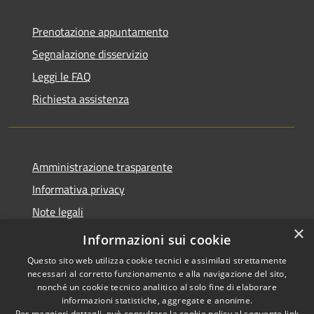
Prenotazione appuntamento
Segnalazione disservizio
Leggi le FAQ
Richiesta assistenza
Amministrazione trasparente
Informativa privacy
Note legali
×
Dichiarazione di accessibilità
Informazioni sui cookie
Questo sito web utilizza cookie tecnici e assimilati strettamente
necessari al corretto funzionamento e alla navigazione del sito,
nonché un cookie tecnico analitico al solo fine di elaborare
informazioni statistiche, aggregate e anonime.
RSS
Copyright © 2026 • Comune di
Per maggiori dettagli, può consultare la cookie policy al seguente
link