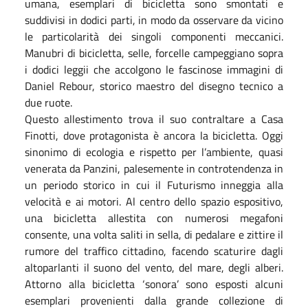
umana, esemplari di bicicletta sono smontati e
suddivisi in dodici parti, in modo da osservare da vicino
le particolarità dei singoli componenti meccanici.
Manubri di bicicletta, selle, forcelle campeggiano sopra
i dodici leggii che accolgono le fascinose immagini di
Daniel Rebour, storico maestro del disegno tecnico a
due ruote.
Questo allestimento trova il suo contraltare a Casa
Finotti, dove protagonista è ancora la bicicletta. Oggi
sinonimo di ecologia e rispetto per l’ambiente, quasi
venerata da Panzini, palesemente in controtendenza in
un periodo storico in cui il Futurismo inneggia alla
velocità e ai motori. Al centro dello spazio espositivo,
una bicicletta allestita con numerosi megafoni
consente, una volta saliti in sella, di pedalare e zittire il
rumore del traffico cittadino, facendo scaturire dagli
altoparlanti il suono del vento, del mare, degli alberi.
Attorno alla bicicletta ‘sonora’ sono esposti alcuni
esemplari provenienti dalla grande collezione di