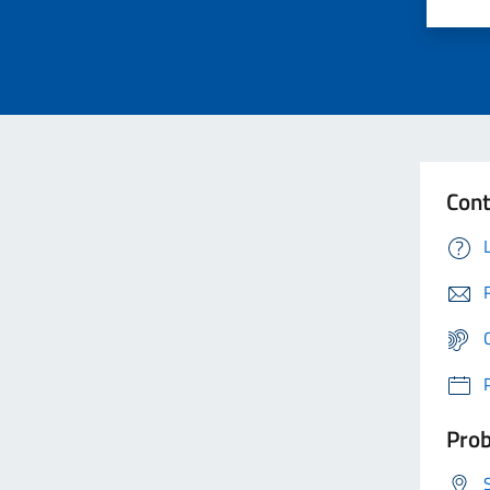
Cont
Prob